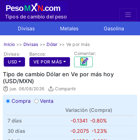
X
Peso
M
N
.com
Tipos de cambio del peso
mexicano
Divisas
Metales
Gasolina
Inicio
>>
Divisas
>>
Dólar
>>
Ve por más
Comentar:
Divisas:
Bancos:
USD
VE POR MÁS
Tipo de cambio Dólar en Ve por más hoy
(USD/MXN)
jue. 06/08/2026
Compartir
Compra
Venta
Variación (
Compra
)
7 días
-0.1341
-0.80%
30 días
-0.2075
-1.23%