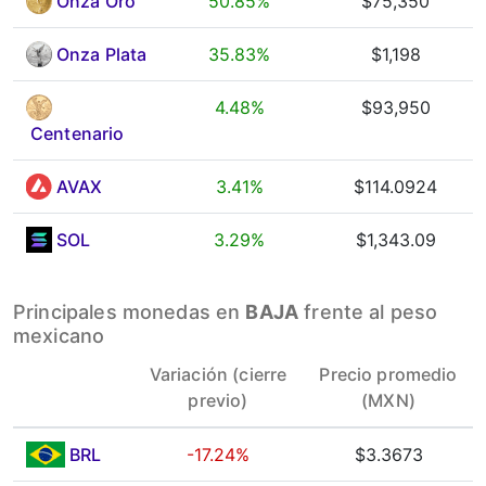
Onza Oro
50.85%
$75,350
Onza Plata
35.83%
$1,198
4.48%
$93,950
Centenario
AVAX
3.41%
$114.0924
SOL
3.29%
$1,343.09
Principales monedas en
BAJA
frente al peso
mexicano
Variación (cierre
Precio promedio
previo)
(MXN)
BRL
-17.24%
$3.3673