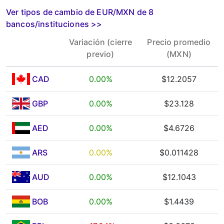
Ver tipos de cambio de EUR/MXN de 8
bancos/instituciones
>>
Variación (cierre
Precio promedio
previo)
(MXN)
CAD
0.00%
$12.2057
GBP
0.00%
$23.128
AED
0.00%
$4.6726
ARS
0.00%
$0.011428
AUD
0.00%
$12.1043
BOB
0.00%
$1.4439