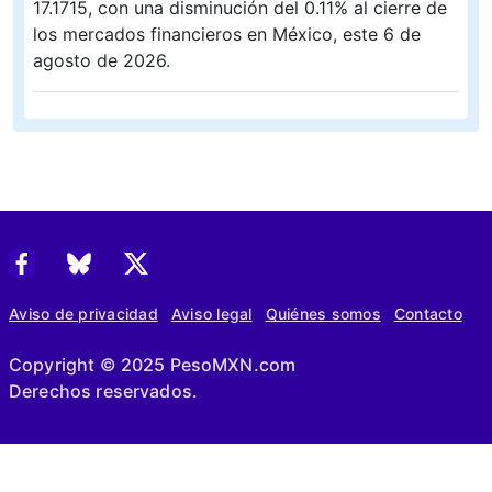
17.1715, con una disminución del 0.11% al cierre de
los mercados financieros en México, este 6 de
agosto de 2026.
05.08.2026 15:18
El tipo de cambio promedio del
de cambio
promedio del
de cambio promedio del euro frente
al peso mexicano bajó a 19.9282, con una
disminución del 0.06% al cierre de los mercados
financieros en México, este 5 de agosto de 2026.
Aviso de privacidad
Aviso legal
Quiénes somos
Contacto
05.08.2026 15:13
El tipo de cambio promedio del
de cambio
Copyright © 2025 PesoMXN.com
promedio del
de cambio promedio del dólar
Derechos reservados.
estadounidense frente al peso mexicano bajó a
17.1942, con una disminución del 0.19% al cierre de
los mercados financieros en México, este 5 de