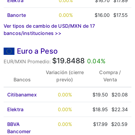
Elektra
0.00%
$16.70
$17.89
Banorte
0.00%
$16.00
$17.55
Ver tipos de cambio de USD/MXN de 17
bancos/instituciones
>>
Euro a Peso
$19.8488
0.04%
EUR/MXN Promedio:
Variación (cierre
Compra /
Bancos
previo)
Venta
Citibanamex
0.00%
$19.50
$20.08
Elektra
0.00%
$18.95
$22.34
BBVA
0.00%
$17.99
$20.59
Bancomer