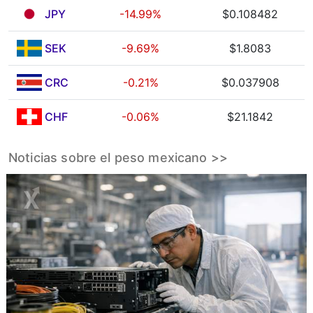
JPY
-14.99%
$0.108482
SEK
-9.69%
$1.8083
CRC
-0.21%
$0.037908
CHF
-0.06%
$21.1842
Noticias sobre el peso mexicano >>