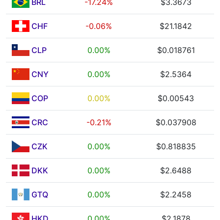
BRL
-17.24%
$3.3673
CHF
-0.06%
$21.1842
CLP
0.00%
$0.018761
CNY
0.00%
$2.5364
COP
0.00%
$0.00543
CRC
-0.21%
$0.037908
CZK
0.00%
$0.818835
DKK
0.00%
$2.6488
GTQ
0.00%
$2.2458
HKD
0.00%
$2.1878