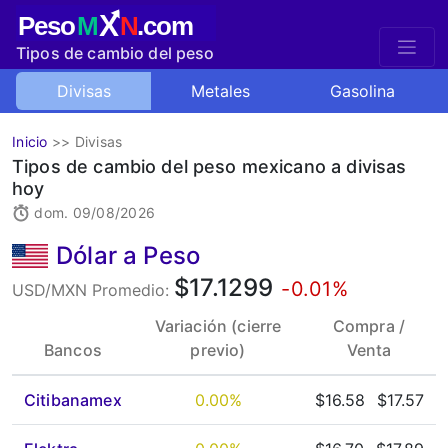
X
Peso
M
N
.com
Tipos de cambio del peso
mexicano
Divisas
Metales
Gasolina
Inicio
>>
Divisas
Tipos de cambio del peso mexicano a divisas
hoy
dom. 09/08/2026
Dólar a Peso
$17.1299
-0.01%
USD/MXN Promedio:
Variación (cierre
Compra /
Bancos
previo)
Venta
Citibanamex
0.00%
$16.58
$17.57