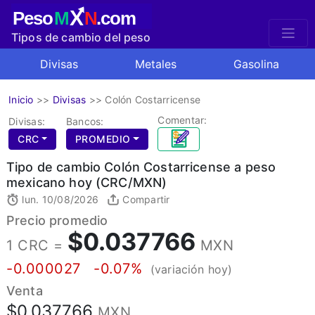
X
Peso
M
N
.com
Tipos de cambio del peso
mexicano
Divisas
Metales
Gasolina
Inicio
>>
Divisas
>>
Colón Costarricense
Comentar:
Divisas:
Bancos:
CRC
PROMEDIO
Tipo de cambio Colón Costarricense a peso
mexicano hoy (CRC/MXN)
lun. 10/08/2026
Compartir
Precio promedio
$0.037766
1 CRC =
MXN
-0.000027
-0.07%
(variación hoy)
Venta
$0.037766
MXN