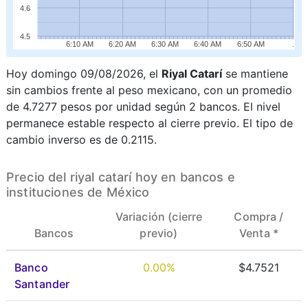
4.6
4.5
6:10 AM
6:20 AM
6:30 AM
6:40 AM
6:50 AM
.
Hoy domingo 09/08/2026, el
Riyal Catarí
se mantiene
sin cambios frente al peso mexicano, con un promedio
de 4.7277 pesos por unidad según 2 bancos. El nivel
permanece estable respecto al cierre previo. El tipo de
cambio inverso es de 0.2115.
Precio del riyal catarí hoy en bancos e
instituciones de México
Variación (cierre
Compra /
Bancos
previo)
Venta *
Banco
0.00%
$4.7521
Santander