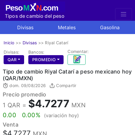
X
Peso
M
N
.com
Tipos de cambio del peso
mexicano
Divisas
Metales
Gasolina
Inicio
>>
Divisas
>>
Riyal Catarí
Comentar:
Divisas:
Bancos:
QAR
PROMEDIO
Tipo de cambio Riyal Catarí a peso mexicano hoy
(QAR/MXN)
dom. 09/08/2026
Compartir
Precio promedio
$4.7277
1 QAR =
MXN
0.00
0.00%
(variación hoy)
Venta
$4.7277
MXN