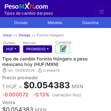
X
Peso
M
N
.com
Tipos de cambio del peso
mexicano
Divisas
Metales
Gasolina
Inicio
>>
Divisas
>>
Forinto Húngaro
Comentar:
Divisas:
Bancos:
HUF
PROMEDIO
Tipo de cambio Forinto Húngaro a peso
mexicano hoy (HUF/MXN)
lun. 10/08/2026
Compartir
Precio promedio
$0.054383
1 HUF =
MXN
-0.000072
-0.13%
(variación hoy)
Venta
$0.054383
MXN