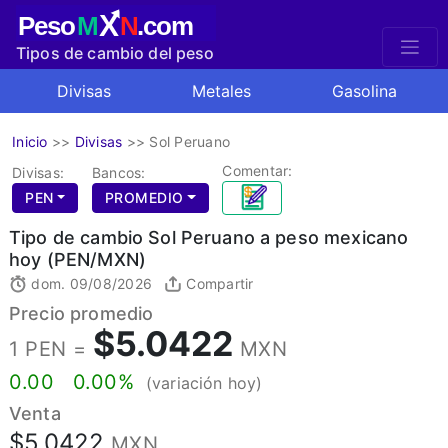
X
Peso
M
N
.com
Tipos de cambio del peso
mexicano
Divisas
Metales
Gasolina
Inicio
>>
Divisas
>>
Sol Peruano
Comentar:
Divisas:
Bancos:
PEN
PROMEDIO
Tipo de cambio Sol Peruano a peso mexicano
hoy (PEN/MXN)
dom. 09/08/2026
Compartir
Precio promedio
$5.0422
1 PEN =
MXN
0.00
0.00%
(variación hoy)
Venta
$5.0422
MXN