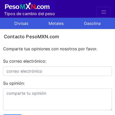
X
Peso
M
N
.com
Tipos de cambio del peso
mexicano
Divisas
Metales
Gasolina
Contacto PesoMXN.com
Comparte tus opiniones con nosotros por favor.
Su correo electrónico:
Su opinión: