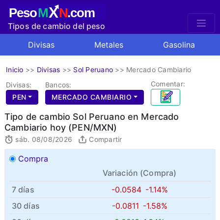
X
Peso
M
N
.com
Tipos de cambio del peso
mexicano
Divisas
Metales
Gasolina
Inicio
>>
Divisas
>>
Sol Peruano
>>
Mercado Cambiario
Comentar:
Divisas:
Bancos:
PEN
MERCADO CAMBIARIO
Tipo de cambio Sol Peruano en Mercado
Cambiario hoy (PEN/MXN)
sáb. 08/08/2026
Compartir
Compra
Variación (
Compra
)
7 días
-0.0584
-1.14%
30 días
-0.0811
-1.58%