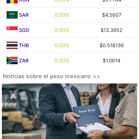
SAR
0.00%
$4.5607
SGD
0.00%
$13.3952
THB
0.00%
$0.518136
ZAR
0.00%
$1.0614
Noticias sobre el peso mexicano >>