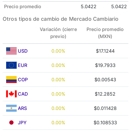
Precio promedio
5.0422
5.0422
Otros tipos de cambio de Mercado Cambiario
Variación (cierre
Precio promedio
previo)
(MXN)
USD
0.00%
$17.1244
EUR
0.00%
$19.7933
COP
0.00%
$0.00543
CAD
0.00%
$12.2852
ARS
0.00%
$0.011428
JPY
0.00%
$0.108533