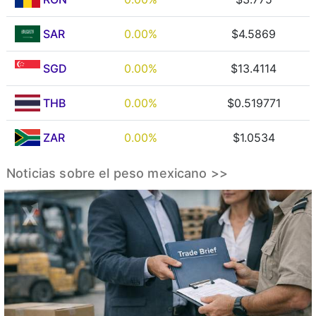
SAR
0.00%
$4.5869
SGD
0.00%
$13.4114
THB
0.00%
$0.519771
ZAR
0.00%
$1.0534
Noticias sobre el peso mexicano >>