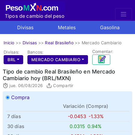
X
Peso
M
N
.com
Tipos de cambio del peso
mexicano
Divisas
Metales
Gasolina
Inicio
>>
Divisas
>>
Real Brasileño
>>
Mercado Cambiario
Comentar:
Divisas:
Bancos:
BRL
MERCADO CAMBIARIO
Tipo de cambio Real Brasileño en Mercado
Cambiario hoy (BRL/MXN)
jue. 06/08/2026
Compartir
Compra
Variación (
Compra
)
7 días
-0.0453
-1.33%
30 días
0.0315
0.94%