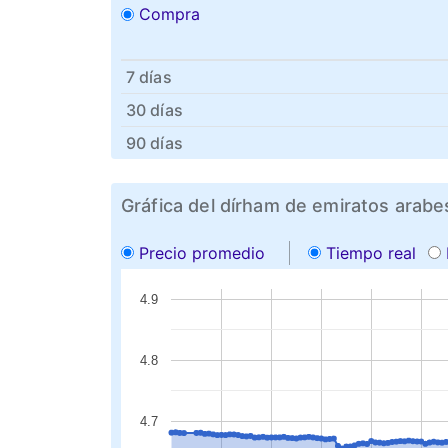
Compra
7 días
30 días
90 días
Gráfica del dírham de emiratos arab
Precio promedio
Tiempo real
4.9
4.8
4.7