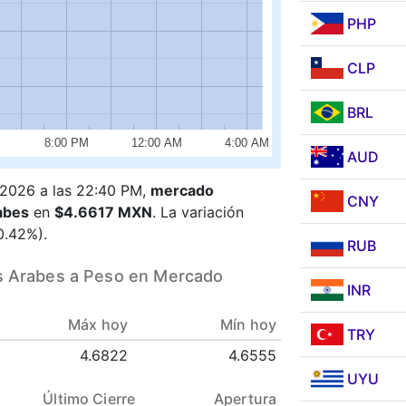
PHP
CLP
BRL
8:00 PM
12:00 AM
4:00 AM
AUD
8/2026 a las 22:40 PM,
mercado
CNY
abes
en
$4.6617 MXN
. La variación
0.42%).
RUB
os Arabes a Peso en Mercado
INR
Máx hoy
Mín hoy
TRY
4.6822
4.6555
UYU
Último Cierre
Apertura