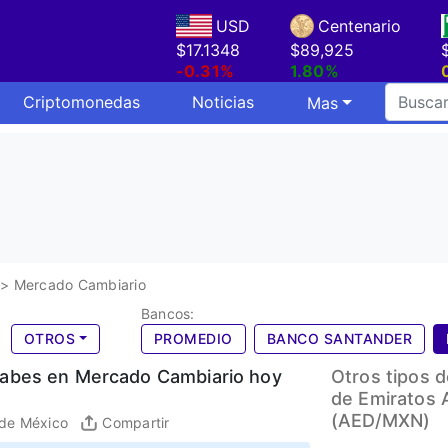
USD
Centenario
$17.1348
$89,925
-0.31%
1.80%
Criptomonedas
Noticias
Mas
>
Mercado Cambiario
Bancos:
OTROS
PROMEDIO
BANCO SANTANDER
rabes en Mercado Cambiario hoy
Otros tipos 
de Emiratos 
(AED/MXN)
 de México
Compartir