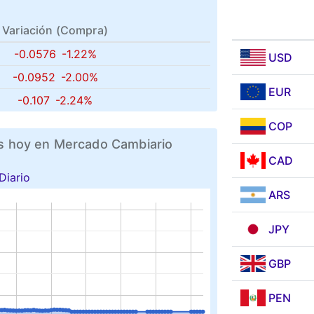
Variación (
Compra
)
-0.0576
-1.22%
USD
-0.0952
-2.00%
EUR
-0.107
-2.24%
COP
es hoy en Mercado Cambiario
CAD
Diario
ARS
JPY
GBP
PEN