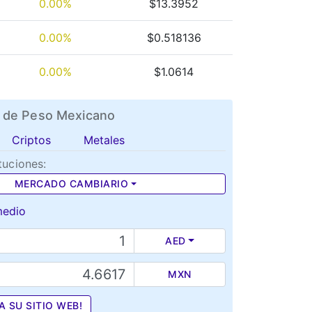
0.00%
$13.3952
0.00%
$0.518136
0.00%
$1.0614
 de Peso Mexicano
Criptos
Metales
tuciones:
MERCADO CAMBIARIO
medio
AED
MXN
A SU SITIO WEB!