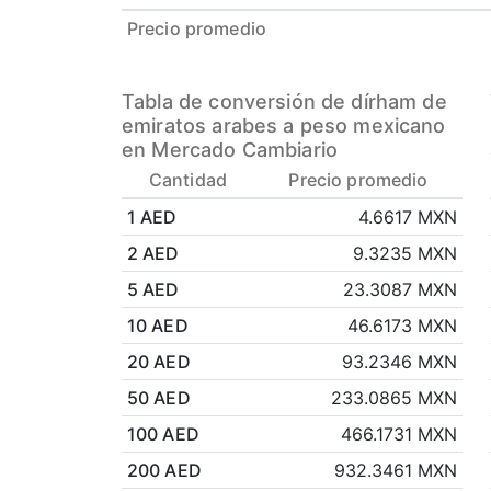
Precio promedio
Tabla de conversión de dírham de
emiratos arabes a peso mexicano
en Mercado Cambiario
Cantidad
Precio promedio
1 AED
4.6617 MXN
2 AED
9.3235 MXN
5 AED
23.3087 MXN
10 AED
46.6173 MXN
20 AED
93.2346 MXN
50 AED
233.0865 MXN
100 AED
466.1731 MXN
200 AED
932.3461 MXN