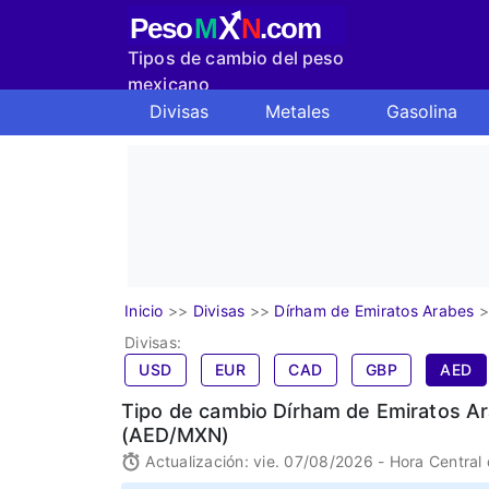
X
Peso
M
N
.com
Tipos de cambio del peso
mexicano
Divisas
Metales
Gasolina
Inicio
>>
Divisas
>>
Dírham de Emiratos Arabes
>
Divisas:
USD
EUR
CAD
GBP
AED
Tipo de cambio Dírham de Emiratos A
(AED/MXN)
Actualización: vie. 07/08/2026 - Hora Central