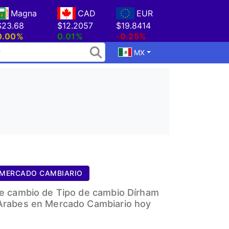
Magna
CAD
EUR
$23.68
$12.2057
$19.8414
0.00%
0.01%
-0.25%
MX
MERCADO CAMBIARIO
de cambio de Tipo de cambio Dírham
Arabes en Mercado Cambiario hoy