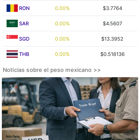
RON
0.00%
$3.7764
SAR
0.00%
$4.5607
SGD
0.00%
$13.3952
THB
0.00%
$0.518136
Noticias sobre el peso mexicano >>