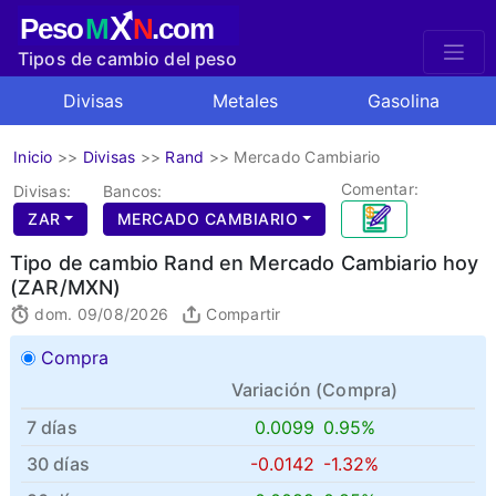
X
Peso
M
N
.com
Tipos de cambio del peso
mexicano
Divisas
Metales
Gasolina
Inicio
>>
Divisas
>>
Rand
>>
Mercado Cambiario
Comentar:
Divisas:
Bancos:
ZAR
MERCADO CAMBIARIO
Tipo de cambio Rand en Mercado Cambiario hoy
(ZAR/MXN)
dom. 09/08/2026
Compartir
Compra
Variación (
Compra
)
7 días
0.0099
0.95%
30 días
-0.0142
-1.32%