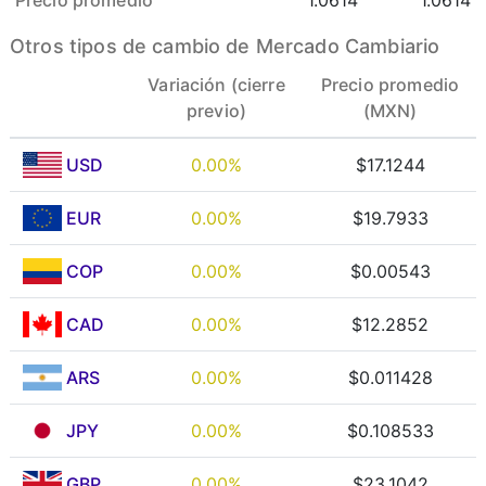
Otros tipos de cambio de Mercado Cambiario
Variación (cierre
Precio promedio
previo)
(MXN)
USD
0.00%
$17.1244
EUR
0.00%
$19.7933
COP
0.00%
$0.00543
CAD
0.00%
$12.2852
ARS
0.00%
$0.011428
JPY
0.00%
$0.108533
GBP
0.00%
$23.1042