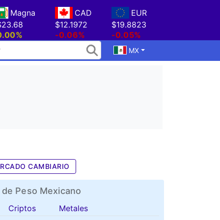
Magna
CAD
EUR
$23.68
$12.1972
$19.8823
0.00%
-0.06%
-0.05%
MX
RCADO CAMBIARIO
 de Peso Mexicano
Criptos
Metales