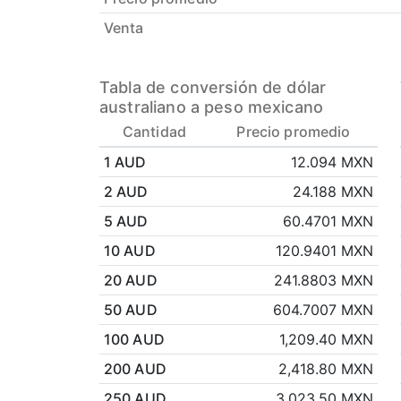
Venta
Tabla de conversión de dólar
australiano a peso mexicano
Cantidad
Precio promedio
1 AUD
12.094 MXN
2 AUD
24.188 MXN
5 AUD
60.4701 MXN
10 AUD
120.9401 MXN
20 AUD
241.8803 MXN
50 AUD
604.7007 MXN
100 AUD
1,209.40 MXN
200 AUD
2,418.80 MXN
250 AUD
3,023.50 MXN