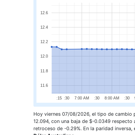
12.6
12.4
12.2
12.0
11.8
11.6
:15
:30
7:00 AM
:30
8:00 AM
:30
Hoy viernes 07/08/2026, el tipo de cambio
12.094, con una baja de $-0.0349 respecto al
retroceso de -0.29%. En la paridad inversa,