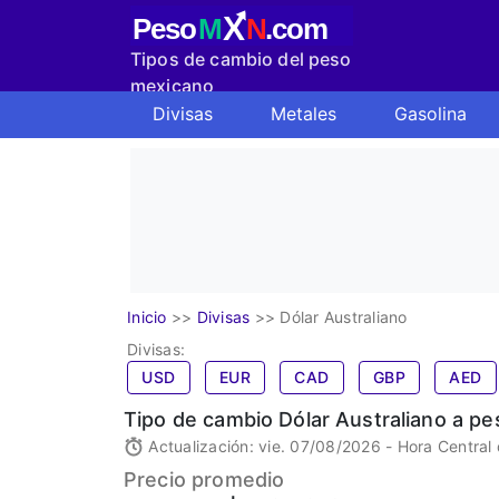
X
Peso
M
N
.com
Tipos de cambio del peso
mexicano
Divisas
Metales
Gasolina
Inicio
>>
Divisas
>>
Dólar Australiano
Divisas:
USD
EUR
CAD
GBP
AED
Tipo de cambio Dólar Australiano a 
Actualización: vie. 07/08/2026 - Hora Central
Precio promedio