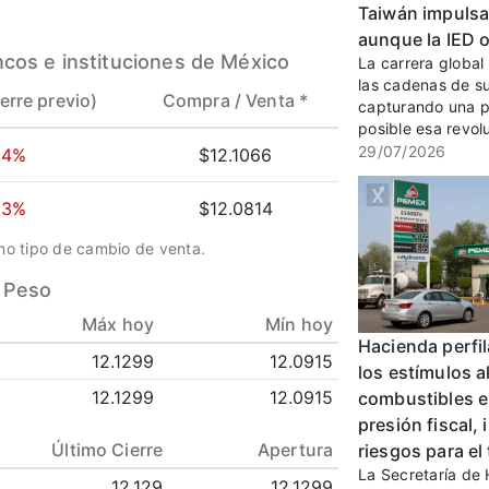
Taiwán impulsa 
aunque la IED of
ncos e instituciones de México
La carrera global 
las cadenas de s
ierre previo)
Compra /
Venta *
capturando una p
posible esa revol
29/07/2026
54%
$12.1066
03%
$12.0814
omo tipo de cambio de venta.
a Peso
Máx hoy
Mín hoy
Hacienda perfila
12.1299
12.0915
los estímulos a
12.1299
12.0915
combustibles e
presión fiscal, 
Último Cierre
Apertura
riesgos para el
La Secretaría de
12.129
12.1299