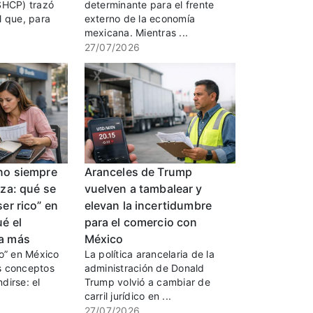
SHCP) trazó
determinante para el frente
l que, para
externo de la economía
mexicana. Mientras ...
27/07/2026
 no siempre
Aranceles de Trump
eza: qué se
vuelven a tambalear y
ser rico” en
elevan la incertidumbre
é el
para el comercio con
sa más
México
co” en México
La política arancelaria de la
s conceptos
administración de Donald
dirse: el
Trump volvió a cambiar de
carril jurídico en ...
27/07/2026