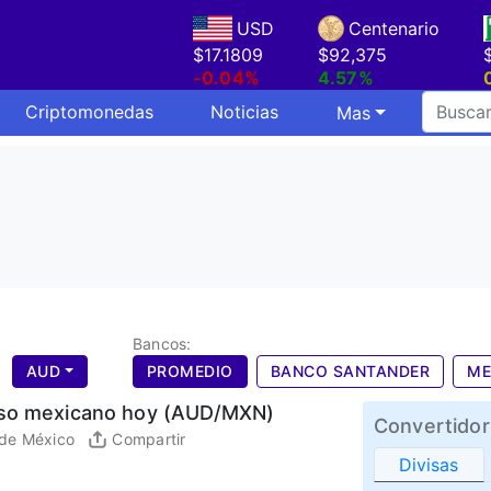
USD
Centenario
$17.1809
$92,375
-0.04%
4.57%
Criptomonedas
Noticias
Mas
Bancos:
AUD
PROMEDIO
BANCO SANTANDER
ME
peso mexicano hoy (AUD/MXN)
Convertidor
 de México
Compartir
Divisas