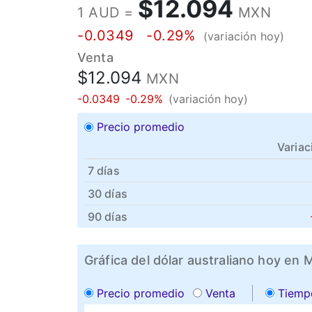
$12.094
1 AUD =
MXN
-0.0349
-0.29%
(variación hoy)
Venta
$12.094
MXN
-0.0349
-0.29%
(variación hoy)
Precio promedio
Variac
7 días
30 días
90 días
Gráfica del dólar australiano hoy en 
Precio promedio
Venta
Tiemp