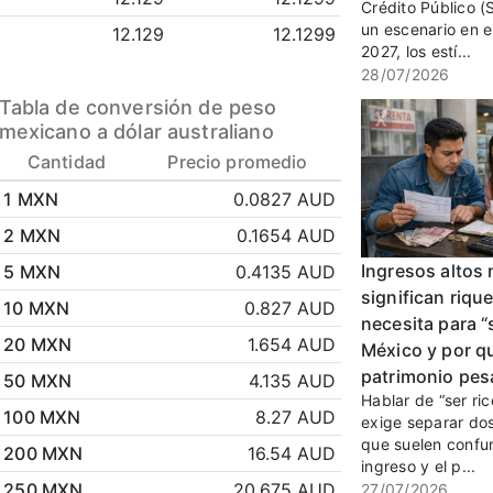
Crédito Público (
un escenario en e
12.129
12.1299
2027, los estí...
28/07/2026
Tabla de conversión de peso
mexicano a dólar australiano
Cantidad
Precio promedio
1 MXN
0.0827 AUD
2 MXN
0.1654 AUD
Ingresos altos
5 MXN
0.4135 AUD
significan riqu
10 MXN
0.827 AUD
necesita para “
20 MXN
1.654 AUD
México y por qu
patrimonio pe
50 MXN
4.135 AUD
Hablar de “ser ri
100 MXN
8.27 AUD
exige separar do
que suelen confun
200 MXN
16.54 AUD
ingreso y el p...
250 MXN
20.675 AUD
27/07/2026