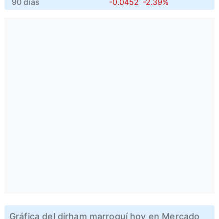
90 días
-0.0452
-2.39%
Gráfica del dírham marroquí hoy en Mercado