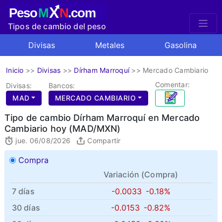
X
Peso
M
N
.com
Tipos de cambio del peso
mexicano
Divisas
Metales
Gasolina
Inicio
>>
Divisas
>>
Dírham Marroquí
>>
Mercado Cambiario
Comentar:
Divisas:
Bancos:
MAD
MERCADO CAMBIARIO
Tipo de cambio Dírham Marroquí en Mercado
Cambiario hoy (MAD/MXN)
jue. 06/08/2026
Compartir
Compra
Variación (
Compra
)
7 días
-0.0033
-0.18%
30 días
-0.0153
-0.82%