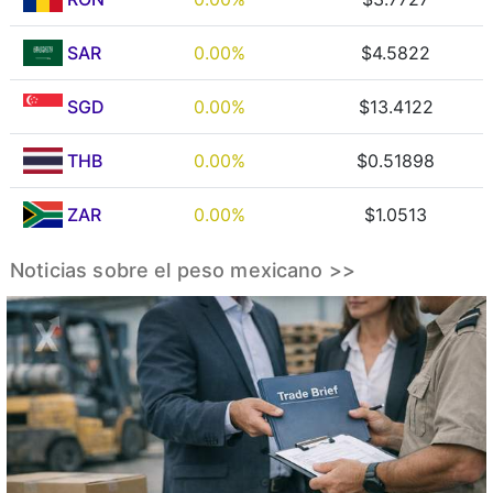
SAR
0.00%
$4.5822
SGD
0.00%
$13.4122
THB
0.00%
$0.51898
ZAR
0.00%
$1.0513
Noticias sobre el peso mexicano >>