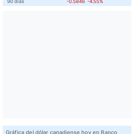
90 días
-0.5846
-4.55%
Gráfica del dólar canadiense hoy en Banco