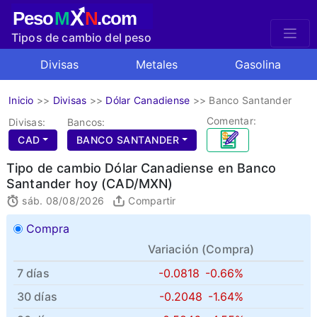
X
Peso
M
N
.com
Tipos de cambio del peso
mexicano
Divisas
Metales
Gasolina
Inicio
>>
Divisas
>>
Dólar Canadiense
>>
Banco Santander
Comentar:
Divisas:
Bancos:
CAD
BANCO SANTANDER
Tipo de cambio Dólar Canadiense en Banco
Santander hoy (CAD/MXN)
sáb. 08/08/2026
Compartir
Compra
Variación (
Compra
)
7 días
-0.0818
-0.66%
30 días
-0.2048
-1.64%