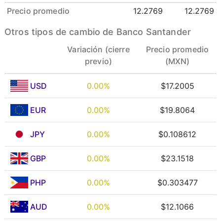
Precio promedio
12.2769
12.2769
Otros tipos de cambio de Banco Santander
Variación (cierre
Precio promedio
previo)
(MXN)
USD
0.00%
$17.2005
EUR
0.00%
$19.8064
JPY
0.00%
$0.108612
GBP
0.00%
$23.1518
PHP
0.00%
$0.303477
AUD
0.00%
$12.1066