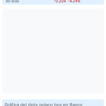
90 días
-0.204
-4.24%
Gráfica del zloty polaco hoy en Banco