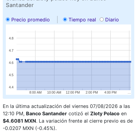
Santander
Precio promedio
Tiempo real
Diario
4.8
4.7
4.6
4.5
4.4
8:00 AM
10:00 AM
12:00 PM
2:00 PM
4:00 PM
…
En la última actualización del viernes 07/08/2026 a las
12:10 PM,
Banco Santander
cotizó el
Zloty Polaco
en
$4.6081 MXN
. La variación frente al cierre previo es de
-0.0207 MXN (-0.45%).