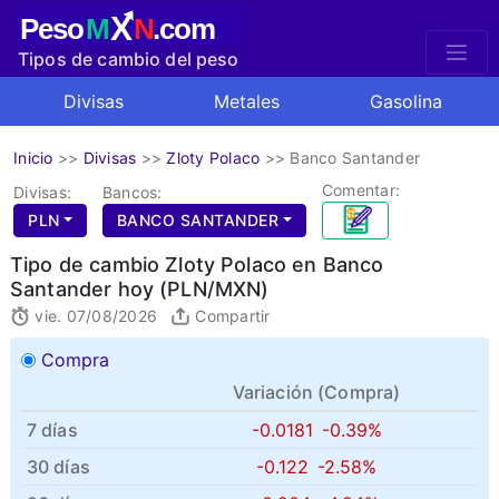
X
Peso
M
N
.com
Tipos de cambio del peso
mexicano
Divisas
Metales
Gasolina
Inicio
>>
Divisas
>>
Zloty Polaco
>>
Banco Santander
Comentar:
Divisas:
Bancos:
PLN
BANCO SANTANDER
Tipo de cambio Zloty Polaco en Banco
Santander hoy (PLN/MXN)
vie. 07/08/2026
Compartir
Compra
Variación (
Compra
)
7 días
-0.0181
-0.39%
30 días
-0.122
-2.58%