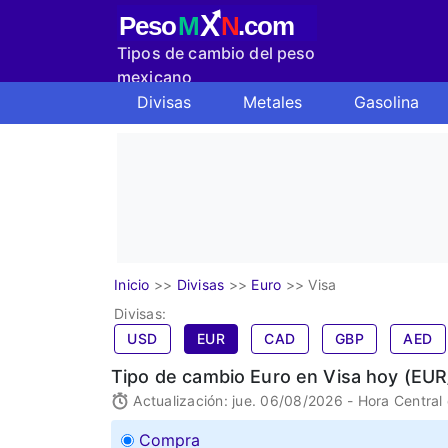
X
Peso
M
N
.com
Tipos de cambio del peso
mexicano
Divisas
Metales
Gasolina
Inicio
>>
Divisas
>>
Euro
>>
Visa
Divisas:
USD
EUR
CAD
GBP
AED
Tipo de cambio Euro en Visa hoy (EU
Actualización: jue. 06/08/2026 - Hora Central
Compra