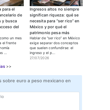
a para el
Ingresos altos no siempre
ncelario de
significan riqueza: qué se
s y busca
necesita para “ser rico” en
 acceso del
México y por qué el
patrimonio pesa más
a como un mes
Hablar de “ser rico” en México
 el frente
exige separar dos conceptos
onomía
que suelen confundirse: el
s ...
ingreso y el p...
27/07/2026
ias
>>
 sobre euro a peso mexicano en