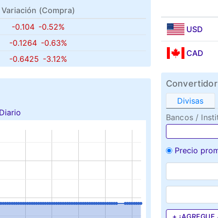
Variación (
Compra
)
-0.104
-0.52%
USD
-0.1264
-0.63%
CAD
-0.6425
-3.12%
Convertidor
Divisas
Diario
Bancos / Insti
Precio pro
+ ¡AGREGUE 