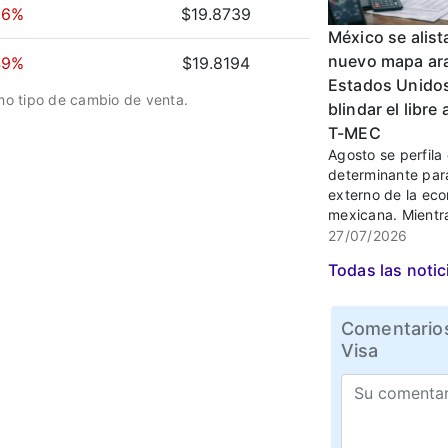
06%
$19.8739
México se alist
nuevo mapa ara
49%
$19.8194
Estados Unido
omo tipo de cambio de venta.
blindar el libre
T-MEC
Agosto se perfil
determinante para
externo de la ec
mexicana. Mientra
27/07/2026
Todas las notic
Comentarios
Visa