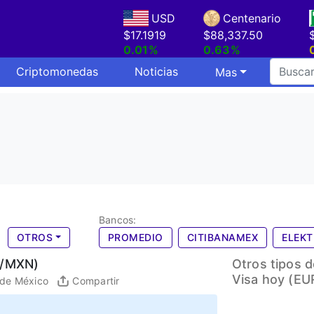
USD
Centenario
$17.1919
$88,337.50
0.01%
0.63%
Criptomonedas
Noticias
Mas
Bancos:
OTROS
PROMEDIO
CITIBANAMEX
ELEK
R/MXN)
Otros tipos 
Visa hoy (E
 de México
Compartir