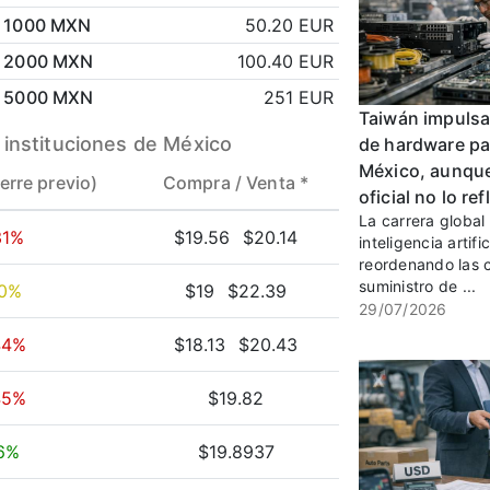
1000 MXN
50.20 EUR
2000 MXN
100.40 EUR
5000 MXN
251 EUR
Taiwán impulsa 
 instituciones de México
de hardware pa
México, aunque
ierre previo)
Compra /
Venta *
oficial no lo ref
La carrera global 
31%
$19.56
$20.14
inteligencia artific
reordenando las 
suministro de ...
00%
$19
$22.39
29/07/2026
44%
$18.13
$20.43
45%
$19.82
16%
$19.8937