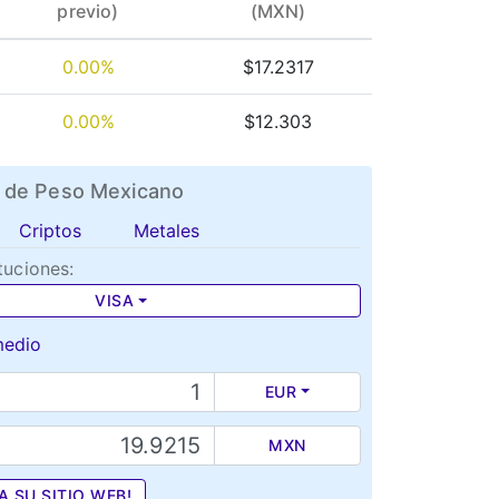
previo)
(MXN)
0.00%
$17.2317
0.00%
$12.303
 de Peso Mexicano
Criptos
Metales
tuciones:
VISA
medio
EUR
MXN
A SU SITIO WEB!