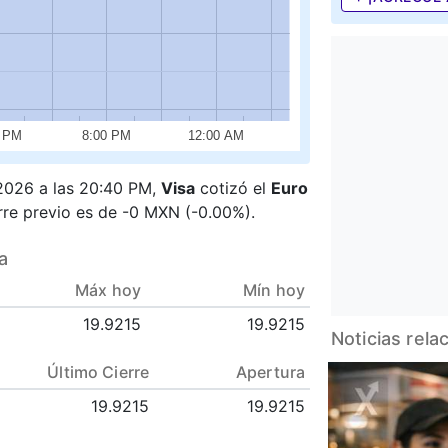
0 PM
8:00 PM
12:00 AM
/2026 a las 20:40 PM,
Visa
cotizó el
Euro
ierre previo es de -0 MXN (-0.00%).
a
Máx hoy
Mín hoy
19.9215
19.9215
Noticias rela
Último Cierre
Apertura
19.9215
19.9215