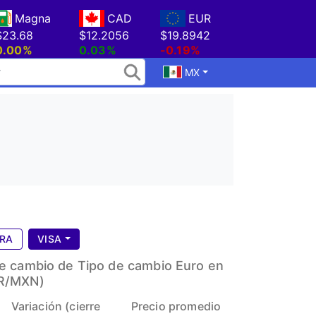
Magna
CAD
EUR
$23.68
$12.2056
$19.8942
0.00%
0.03%
-0.19%
MX
TRA
VISA
de cambio de Tipo de cambio Euro en
UR/MXN)
Variación (cierre
Precio promedio