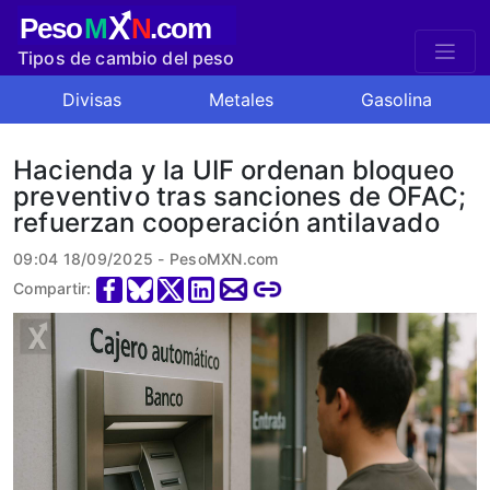
X
Peso
M
N
.com
Tipos de cambio del peso
mexicano
Divisas
Metales
Gasolina
Hacienda y la UIF ordenan bloqueo
preventivo tras sanciones de OFAC;
refuerzan cooperación antilavado
09:04 18/09/2025 - PesoMXN.com
Compartir: