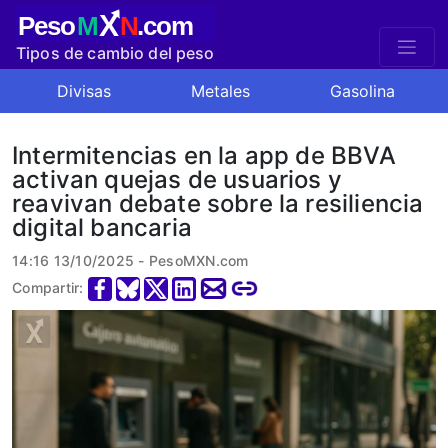
X
Peso
M
N
.com
Tipos de cambio del peso
mexicano
Divisas
Metales
Gasolina
Intermitencias en la app de BBVA
activan quejas de usuarios y
reavivan debate sobre la resiliencia
digital bancaria
14:16 13/10/2025 - PesoMXN.com
Compartir: