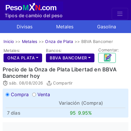
X
Peso
M
N
.com
Tipos de cambio del peso
mexicano
Divisas
Metales
Gasolina
Inicio
>>
Metales
>>
Onza de Plata
>>
BBVA Bancomer
Comentar:
Metales:
Bancos:
ONZA PLATA
BBVA BANCOMER
Precio de la Onza de Plata Libertad en BBVA
Bancomer hoy
sáb. 08/08/2026
Compartir
Compra
Venta
Variación (
Compra
)
7 días
95
9.95%