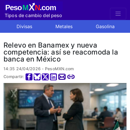
X
Peso
M
N
.com
Tipos de cambio del peso
mexicano
Divisas
Metales
Gasolina
Relevo en Banamex y nueva
competencia: así se reacomoda la
banca en México
14:35 24/04/2026 - PesoMXN.com
Compartir: