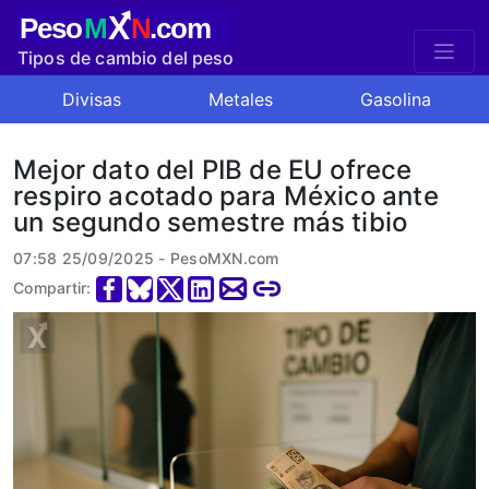
X
Peso
M
N
.com
Tipos de cambio del peso
mexicano
Divisas
Metales
Gasolina
Mejor dato del PIB de EU ofrece
respiro acotado para México ante
un segundo semestre más tibio
07:58 25/09/2025 - PesoMXN.com
Compartir: