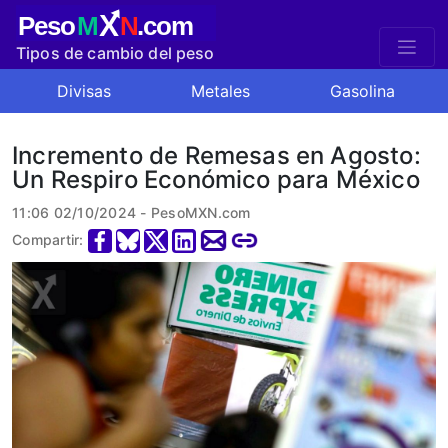
X
Peso
M
N
.com
Tipos de cambio del peso
mexicano
Divisas
Metales
Gasolina
Incremento de Remesas en Agosto:
Un Respiro Económico para México
11:06 02/10/2024 - PesoMXN.com
Compartir: