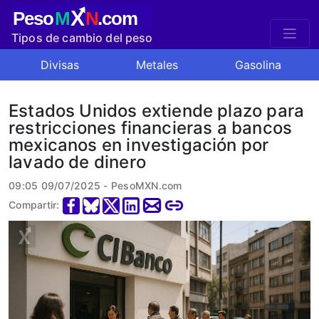
X
Peso
M
N
.com
Tipos de cambio del peso
mexicano
Divisas
Metales
Gasolina
Estados Unidos extiende plazo para
restricciones financieras a bancos
mexicanos en investigación por
lavado de dinero
09:05 09/07/2025 - PesoMXN.com
Compartir: