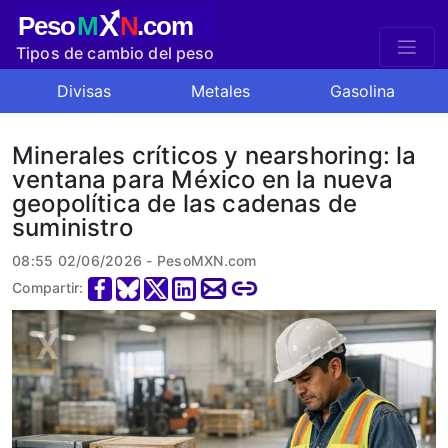
X
Peso
M
N
.com
Tipos de cambio del peso
mexicano
Divisas
Metales
Gasolina
Minerales críticos y nearshoring: la
ventana para México en la nueva
geopolítica de las cadenas de
suministro
08:55 02/06/2026 - PesoMXN.com
Compartir: