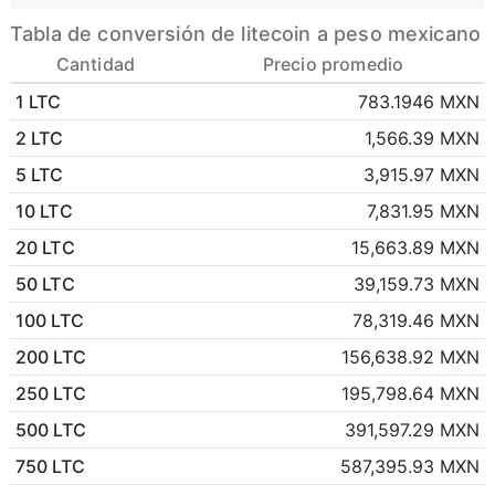
Tabla de conversión de litecoin a peso mexicano
Cantidad
Precio promedio
1 LTC
783.1946 MXN
2 LTC
1,566.39 MXN
5 LTC
3,915.97 MXN
10 LTC
7,831.95 MXN
20 LTC
15,663.89 MXN
50 LTC
39,159.73 MXN
100 LTC
78,319.46 MXN
200 LTC
156,638.92 MXN
250 LTC
195,798.64 MXN
500 LTC
391,597.29 MXN
750 LTC
587,395.93 MXN