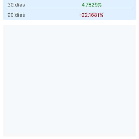
30 días
4.7629%
90 días
-22.1681%