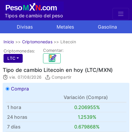
X
Peso
M
N
.com
Tipos de cambio del peso
mexicano
Divisas
Metales
Gasolina
Inicio
>>
Criptomonedas
>>
Litecoin
Comentar:
Criptomonedas:
LTC
Tipo de cambio Litecoin en hoy (LTC/MXN)
vie. 07/08/2026
Compartir
Compra
Variación (
Compra
)
1 hora
0.206955%
24 horas
1.2539%
7 días
0.679868%