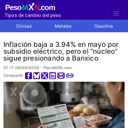
X
Peso
M
N
.com
Tipos de cambio del peso
mexicano
Divisas
Metales
Gasolina
Inflación baja a 3.94% en mayo por
subsidio eléctrico, pero el “núcleo”
sigue presionando a Banxico
07:11 09/06/2026 - PesoMXN.com
Compartir: