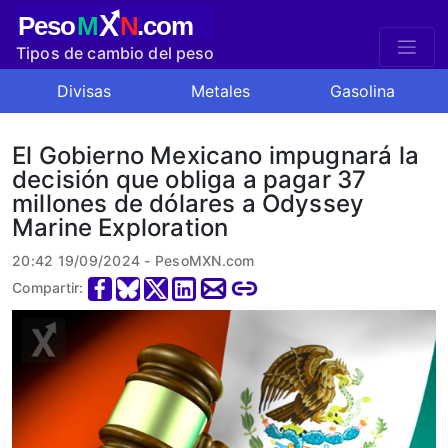
X
Peso
M
N
.com
Tipos de cambio del peso
mexicano
Divisas
Metales
Gasolina
El Gobierno Mexicano impugnará la
decisión que obliga a pagar 37
millones de dólares a Odyssey
Marine Exploration
20:42 19/09/2024 - PesoMXN.com
Compartir: