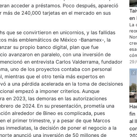
ieran acceder a préstamos. Poco después, apareció
Tai
r más de 240,000 tarjetas en el mercado en sus
en 
La c
reo
s que se convirtieron en unicornios, y las fallidas
Nor
ncos más emblemáticos de México -Banamex-, la
cre
nzar su propio banco digital, plan que fue
esa
io avanzaron en paralelo, con una inversión de
cóm
 mencionó en entrevista Carlos Valderrama, fundador
29/
ama, uno de los proyectos contaba con personal
al, mientras que el otro tenía más expertos en
evó a una pérdida acelerada en la toma de decisiones
dicional empezó a imponer criterios. Aunque
ra en 2023, las demoras en las autorizaciones
febrero de 2024. En su presentación, prometía una
Hac
uación alrededor de Bineo es complicada, pues
fin
en el primer trimestre, y a pesar de que Marcos
al 
 inmediatas, la decisión de poner el negocio a la
co
Banorte anunció una inversión de 50 millones de
202