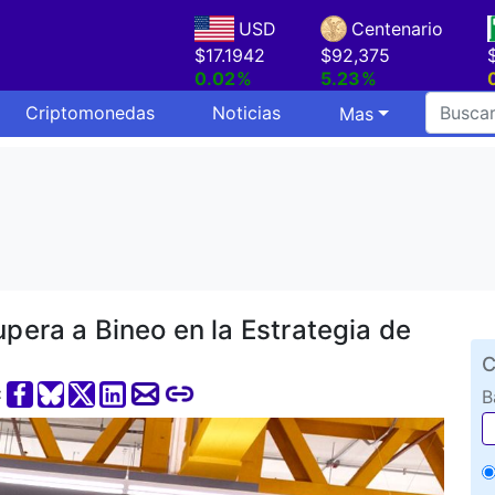
USD
Centenario
$17.1942
$92,375
0.02%
5.23%
Criptomonedas
Noticias
Mas
upera a Bineo en la Estrategia de
C
:
B