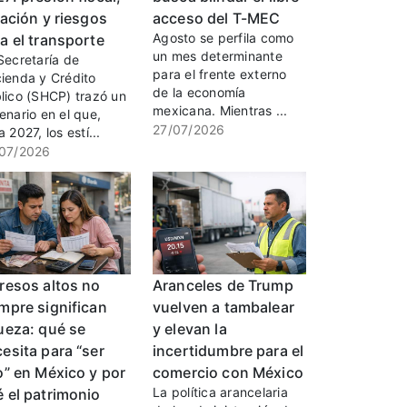
lación y riesgos
acceso del T-MEC
Agosto se perfila como
a el transporte
un mes determinante
Secretaría de
para el frente externo
ienda y Crédito
de la economía
lico (SHCP) trazó un
mexicana. Mientras ...
enario en el que,
27/07/2026
 2027, los estí...
07/2026
resos altos no
Aranceles de Trump
mpre significan
vuelven a tambalear
ueza: qué se
y elevan la
esita para “ser
incertidumbre para el
o” en México y por
comercio con México
La política arancelaria
 el patrimonio