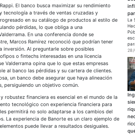
 Rappi. El banco busca maximizar su rendimiento
inf
 tecnología a través de ventas cruzadas y
par
progresado en su catálogo de productos al estilo de
La 
Hac
ulando pérdidas, lo que obliga a una
Púb
 Valderrama. En una conferencia donde se
esc
estre, Marcos Ramírez reconoció que podrían tener
para
la inversión. Al preguntarle sobre posibles
28/
ipos o fintechs interesadas en una licencia
ue Valderrama opina que lo que estas empresas
ole al banco las pérdidas y su cartera de clientes.
tosa, un banco debe asegurar que haya alineación
s, persiguiendo un objetivo común.
Ing
 y robustez financiera es esencial en el mundo de la
sie
lento tecnológico con experiencia financiera para
riq
 les permitirá no solo adaptarse a los cambios del
nec
os. La experiencia de Banorte es un claro ejemplo de
ric
 elementos puede llevar a resultados desiguales.
qué