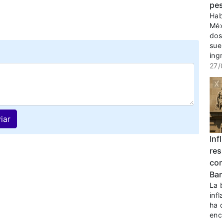
pe
Hab
Méx
dos
sue
ingr
27/
iar
Inf
res
com
Ban
La 
inf
ha 
enc