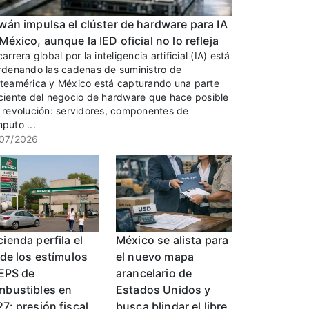
wán impulsa el clúster de hardware para IA
México, aunque la IED oficial no lo refleja
arrera global por la inteligencia artificial (IA) está
rdenando las cadenas de suministro de
teamérica y México está capturando una parte
ciente del negocio de hardware que hace posible
 revolución: servidores, componentes de
puto ...
07/2026
ienda perfila el
México se alista para
 de los estímulos
el nuevo mapa
IEPS de
arancelario de
mbustibles en
Estados Unidos y
7: presión fiscal,
busca blindar el libre