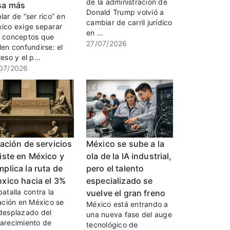
de la administración de
sa más
Donald Trump volvió a
lar de “ser rico” en
cambiar de carril jurídico
ico exige separar
en ...
 conceptos que
27/07/2026
len confundirse: el
eso y el p...
07/2026
lación de servicios
México se sube a la
iste en México y
ola de la IA industrial,
plica la ruta de
pero el talento
xico hacia el 3%
especializado se
batalla contra la
vuelve el gran freno
lación en México se
México está entrando a
desplazado del
una nueva fase del auge
arecimiento de
tecnológico de