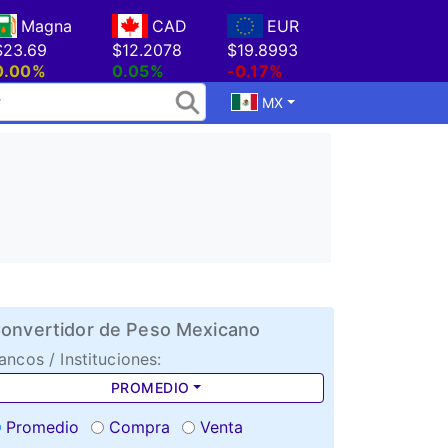
Magna
CAD
EUR
$23.69
$12.2078
$19.8993
0.00%
0.05%
-0.17%
MX
onvertidor de Peso Mexicano
ancos / Instituciones:
PROMEDIO
Promedio
Compra
Venta