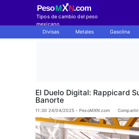
X
Peso
M
N
.com
Tipos de cambio del peso
mexicano
Divisas
Metales
Gasolina
El Duelo Digital: Rappicard S
Banorte
11:30 24/04/2025 - PesoMXN.com
Compartir