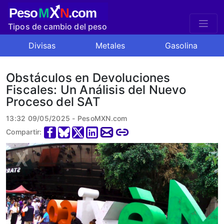
X
Peso
M
N
.com
Tipos de cambio del peso
mexicano
Divisas
Metales
Gasolina
Obstáculos en Devoluciones
Fiscales: Un Análisis del Nuevo
Proceso del SAT
13:32 09/05/2025 - PesoMXN.com
Compartir: