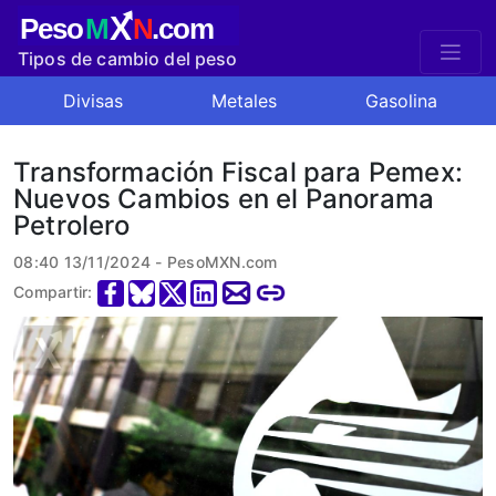
X
Peso
M
N
.com
Tipos de cambio del peso
mexicano
Divisas
Metales
Gasolina
Transformación Fiscal para Pemex:
Nuevos Cambios en el Panorama
Petrolero
08:40 13/11/2024 - PesoMXN.com
Compartir: