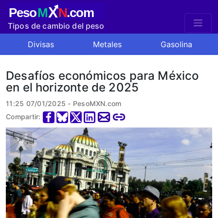
X
Peso
M
N
.com
Tipos de cambio del peso
mexicano
Divisas
Metales
Gasolina
Desafíos económicos para México
en el horizonte de 2025
11:25 07/01/2025 - PesoMXN.com
Compartir: