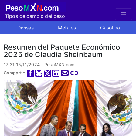
X
Peso
M
N
.com
Tipos de cambio del peso
mexicano
Divisas
Metales
Gasolina
Resumen del Paquete Económico
2025 de Claudia Sheinbaum
17:31 15/11/2024 - PesoMXN.com
Compartir: