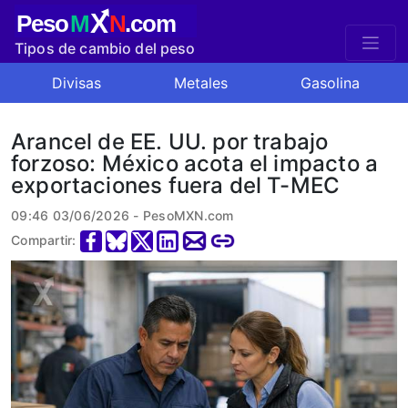
X
Peso
M
N
.com
Tipos de cambio del peso
mexicano
Divisas
Metales
Gasolina
Arancel de EE. UU. por trabajo
forzoso: México acota el impacto a
exportaciones fuera del T-MEC
09:46 03/06/2026 - PesoMXN.com
Compartir: