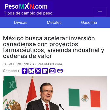
X
Peso
M
N
.com
Tipos de cambio del peso
mexicano
Divisas
Metales
Gasolina
México busca acelerar inversión
canadiense con proyectos
farmacéuticos, vivienda industrial y
cadenas de valor
11:50 08/05/2026 - PesoMXN.com
Compartir: