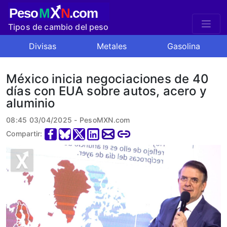
X
Peso
M
N
.com
Tipos de cambio del peso
mexicano
Divisas
Metales
Gasolina
México inicia negociaciones de 40
días con EUA sobre autos, acero y
aluminio
08:45 03/04/2025 - PesoMXN.com
Compartir: