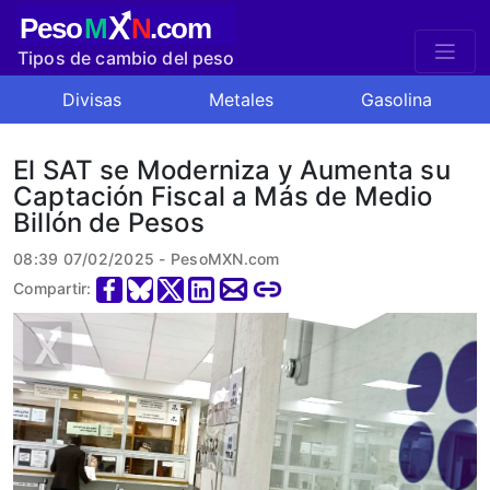
X
Peso
M
N
.com
Tipos de cambio del peso
mexicano
Divisas
Metales
Gasolina
El SAT se Moderniza y Aumenta su
Captación Fiscal a Más de Medio
Billón de Pesos
08:39 07/02/2025 - PesoMXN.com
Compartir: