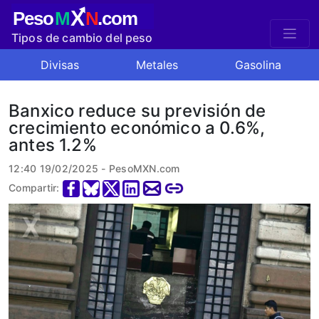
X
Peso
M
N
.com
Tipos de cambio del peso
mexicano
Divisas
Metales
Gasolina
Banxico reduce su previsión de
crecimiento económico a 0.6%,
antes 1.2%
12:40 19/02/2025 - PesoMXN.com
Compartir: