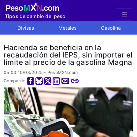
X
Peso
M
N
.com
Tipos de cambio del peso
mexicano
Divisas
Metales
Gasolina
Hacienda se beneficia en la
recaudación del IEPS, sin importar el
límite al precio de la gasolina Magna
05:00 10/03/2025 - PesoMXN.com
Compartir: