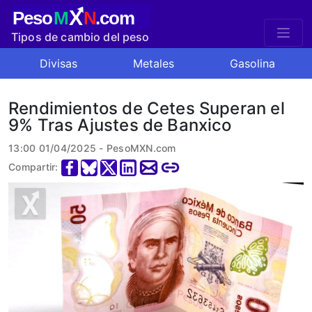
X
Peso
M
N
.com
Tipos de cambio del peso
mexicano
Divisas
Metales
Gasolina
Rendimientos de Cetes Superan el
9% Tras Ajustes de Banxico
13:00 01/04/2025 - PesoMXN.com
Compartir: