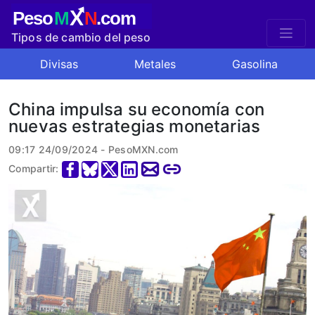
X
Peso
M
N
.com
Tipos de cambio del peso
mexicano
Divisas
Metales
Gasolina
China impulsa su economía con
nuevas estrategias monetarias
09:17 24/09/2024 - PesoMXN.com
Compartir: