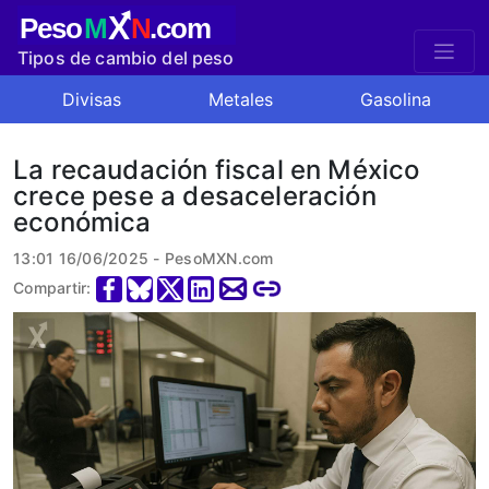
X
Peso
M
N
.com
Tipos de cambio del peso
mexicano
Divisas
Metales
Gasolina
La recaudación fiscal en México
crece pese a desaceleración
económica
13:01 16/06/2025 - PesoMXN.com
Compartir: