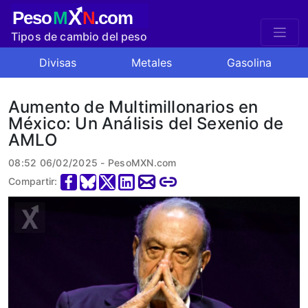
X
Peso
M
N
.com
Tipos de cambio del peso
mexicano
Divisas
Metales
Gasolina
Aumento de Multimillonarios en
México: Un Análisis del Sexenio de
AMLO
08:52 06/02/2025 - PesoMXN.com
Compartir: