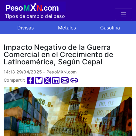
X
Peso
M
N
.com
Tipos de cambio del peso
mexicano
Divisas
Metales
Gasolina
Impacto Negativo de la Guerra
Comercial en el Crecimiento de
Latinoamérica, Según Cepal
14:13 29/04/2025 - PesoMXN.com
Compartir: