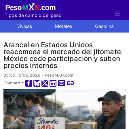
X
Peso
M
N
.com
Tipos de cambio del peso
mexicano
Divisas
Metales
Gasolina
Arancel en Estados Unidos
reacomoda el mercado del jitomate:
México cede participación y suben
precios internos
05:55 10/06/2026 - PesoMXN.com
Compartir: