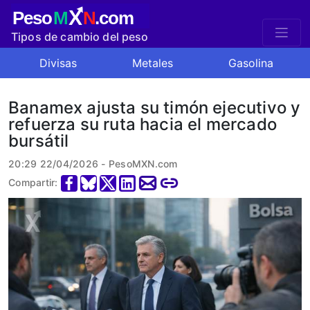
X
Peso
M
N
.com
Tipos de cambio del peso
mexicano
Divisas
Metales
Gasolina
Banamex ajusta su timón ejecutivo y
refuerza su ruta hacia el mercado
bursátil
20:29 22/04/2026 - PesoMXN.com
Compartir: