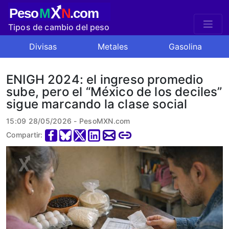
X
Peso
M
N
.com
Tipos de cambio del peso
mexicano
Divisas
Metales
Gasolina
ENIGH 2024: el ingreso promedio
sube, pero el “México de los deciles”
sigue marcando la clase social
15:09 28/05/2026 - PesoMXN.com
Compartir: