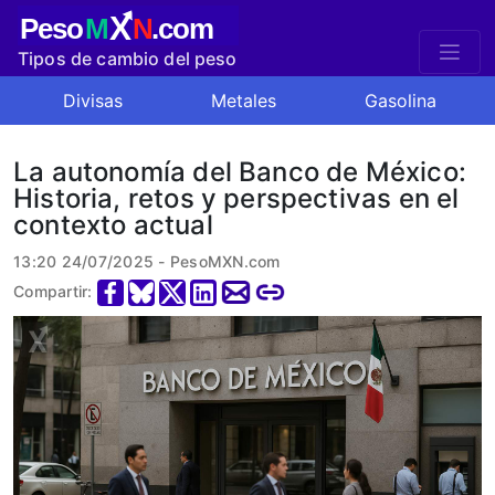
X
Peso
M
N
.com
Tipos de cambio del peso
mexicano
Divisas
Metales
Gasolina
La autonomía del Banco de México:
Historia, retos y perspectivas en el
contexto actual
13:20 24/07/2025 - PesoMXN.com
Compartir: